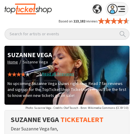
Based on
113,182
reviews
Search for artists or events
SUZANNE VEGA
/
Home
Suzanne Vega
Read all 7 reviews
No upcoming Suzanne Vega shows right now. Read 7 fan reviews
and sign up for the TopTicketShop TicketAlert — you'll be the first
to know when new tickets go on sale!
Photo: Suzanne Vega - Credits: Olaf Tausch - Bron: Wikimedia Commons (CC BY 3.0)
SUZANNE VEGA
TICKETALERT
Dear Suzanne Vega fan,