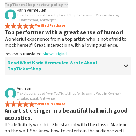
TopTicketShop review policy
Karin Vermeulen
Tickets purchased from TopTicketShop for Suzanne Vega in Koningin
TopTicketShop collects reviews from real customers. It is
Elisabethzaal, Antwerpen
not possible to leave a review if you have not purchased
Verified Purchase
tickets from TopTicketShop. Reviews with coarse language
Top performer with a great sense of humor!
and/or falsehoods will not be posted. It may take a few
Wonderful experience from a top artist who is not afraid to
weeks for a review to be posted.
mock herself! Great interaction with a loving audience.
Review is translated
Show Original
Read What Karin Vermeulen Wrote About
TopTicketShop
Review of Karin Vermeulen about
TopTicketShop
Anoniem
Tickets purchased from TopTicketShop for Suzanne Vega in Koningin
Perfectly arranged
Elisabethzaal, Antwerpen
Review is translated
Verified Purchase
Show Original
An artistic singer in a beautiful hall with good
acoustics.
It's definitely worth it. She started with the classic Marlene
on the wall. She knew how to entertain the audience well.