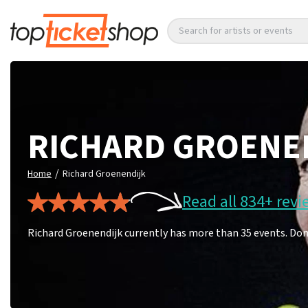
Search for artists or events
RICHARD GROENE
/
Home
Richard Groenendijk
Read all 834+ revi
Richard Groenendijk currently has more than 35 events. Don