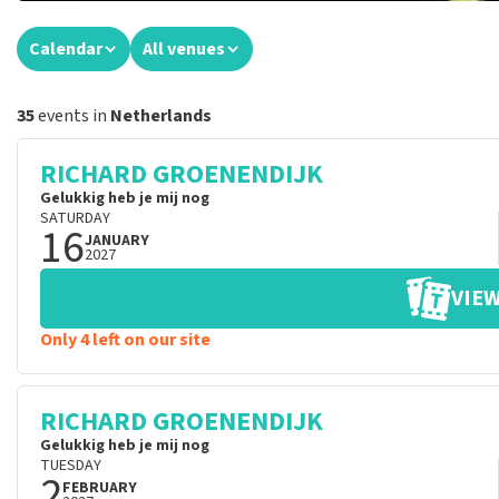
Calendar
All venues
35
events in
Netherlands
RICHARD GROENENDIJK
Gelukkig heb je mij nog
SATURDAY
16
JANUARY
2027
VIEW
Only 4 left on our site
RICHARD GROENENDIJK
Gelukkig heb je mij nog
TUESDAY
2
FEBRUARY