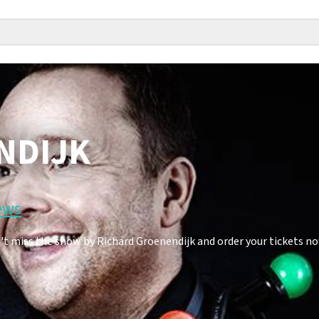
NDIJK
ews
't miss the show by Richard Groenendijk and order your tickets n