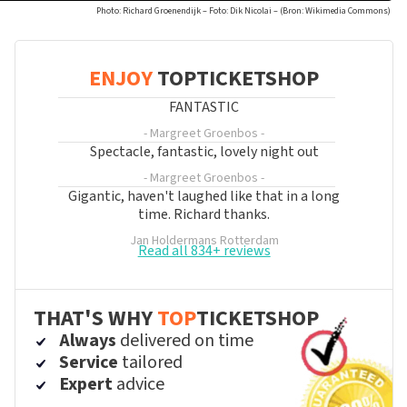
Photo: Richard Groenendijk – Foto: Dik Nicolai – (Bron: Wikimedia Commons)
ENJOY
TOPTICKETSHOP
FANTASTIC
- Margreet Groenbos
-
Spectacle, fantastic, lovely night out
- Margreet Groenbos
-
Gigantic, haven't laughed like that in a long
time. Richard thanks.
Jan Holdermans
Rotterdam
Read all 834+ reviews
THAT'S WHY
TOP
TICKETSHOP
Always
delivered on time
Service
tailored
Expert
advice