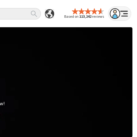
Based on
113,242
reviews
ow!