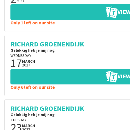
2027
VIEW
Only 1 left on our site
RICHARD GROENENDIJK
Gelukkig heb je mij nog
WEDNESDAY
17
MARCH
2027
VIEW
Only 6 left on our site
RICHARD GROENENDIJK
Gelukkig heb je mij nog
TUESDAY
23
MARCH
2027