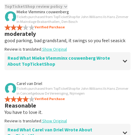
TopTicketShop review policy
Mieke Vlemminx couwenberg
Tickets purchased from TopTicketShop for John Williams Vs Hans Zimmer
TopTicketShop collects reviews from real customers. It is
in Mainstage Brabanthallen, Den Bosch
not possible to leave a review if you have not purchased
Verified Purchase
tickets from TopTicketShop. Reviews with coarse language
moderately
and/or falsehoods will not be posted. It may take a few
good parking, bad grandstand, it swings so you feel seasick
weeks for a review to be posted.
Review is translated
Show Original
Read What Mieke Vlemminx couwenberg Wrote
About TopTicketShop
Review of Mieke Vlemminx couwenberg about
Carel van Driel
TopTicketShop
Tickets purchased from TopTicketShop for John Williams Vs Hans Zimmer
in Concertgebouw De Vereeniging, Nijmegen
expensive
Verified Purchase
Reasonable
paying way too much for bad seats
Review is translated
Show Original
You have to love it.
Review is translated
Show Original
Reaction from TopTicketShop
Read What Carel van Driel Wrote About