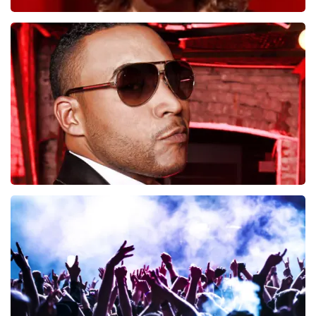
Esther van der Voort
497
last 30 minutes
ORDER NOW
Don Omar
402
last 30 minutes
ORDER NOW