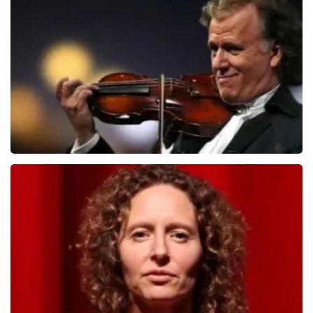
Teddy Swims
1284
last 30 minutes
ORDER NOW
Andre Rieu
1278
last 30 minutes
ORDER NOW