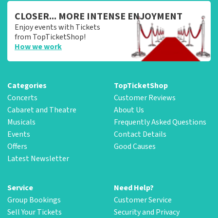
CLOSER... MORE INTENSE ENJOYMENT
Enjoy events with Tickets
from TopTicketShop!
How we work
Categories
TopTicketShop
Concerts
Customer Reviews
Cabaret and Theatre
About Us
Musicals
Frequently Asked Questions
Events
Contact Details
Offers
Good Causes
Latest Newsletter
Service
Need Help?
Group Bookings
Customer Service
Sell Your Tickets
Security and Privacy