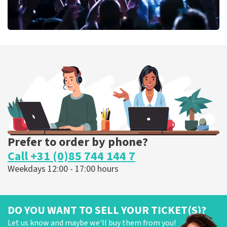
Megadeth
373
last 30 minutes
ORDER NOW
Prefer to order by phone?
Call +31 (0)85 744 144 7
Weekdays 12:00 - 17:00 hours
DO YOU WANT TO SELL YOUR TICKET(S)?
Let us know and maybe we'll buy them from you!