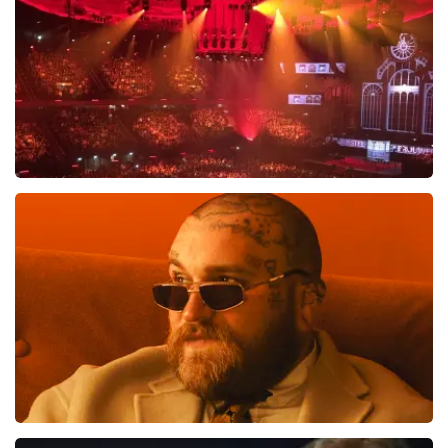
tickets. Wij communiceren het feit dat wij een
wederverkoper zijn erg duidelijk op de website. Onder
andere met de volgende zin bovenaan de pagina waar
de klant op landt: De prijzen van wederverkooptickets
kunnen hoger zijn dan de nominale waarde. Ook
noemen wij de originele waarde bij onze prijs en ook
nog eens in de winkelwagen. Het is dus niet te missen.
En verder verwijzen wij ook nog door naar het originele
verkooppunt. Meer kunnen wij niet doen. Wij hopen dat
u ondanks de hogere prijs toch een fantastische avond
Vrienden Van Amstel Live
heeft gehad. Met vriendelijke groeten, Joost
Topticketshop
1613
last 30 minutes
ORDER NOW