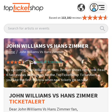
Based on
113,182
reviews
Search for artists or events
JOHN WILLIAMS VS HANS ZIMMER
/
Home
John Williams Vs Hans Zimmer
Read all 6 reviews
No upcoming John Williams Vs Hans Zimmer shows right now. Read
6 fan reviews and sign up for the TopTicketShop TicketAlert —
you'll be the first to know when new tickets go on sale!
JOHN WILLIAMS VS HANS ZIMMER
TICKETALERT
Dear John Williams Vs Hans Zimmer fan,