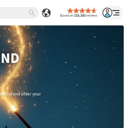
Based on
113,182
reviews
IND
e Kind and order your