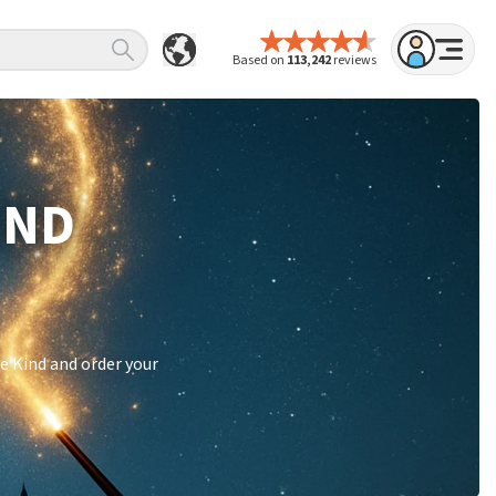
Based on
113,242
reviews
IND
e Kind and order your