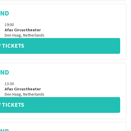
IND
19:00
Afas Circustheater
Den Haag
,
Netherlands
 TICKETS
IND
13:30
Afas Circustheater
Den Haag
,
Netherlands
 TICKETS