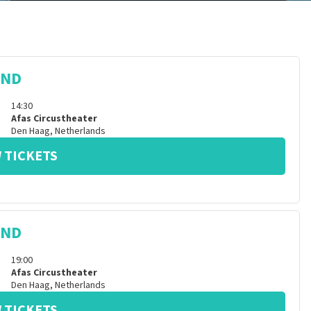
IND
14:30
Afas Circustheater
Den Haag
,
Netherlands
 TICKETS
IND
19:00
Afas Circustheater
Den Haag
,
Netherlands
 TICKETS