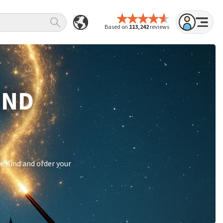
Based on
113,242
reviews
IND
e Kind and order your