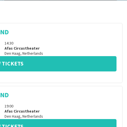
IND
14:30
Afas Circustheater
Den Haag
,
Netherlands
 TICKETS
IND
19:00
Afas Circustheater
Den Haag
,
Netherlands
 TICKETS