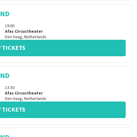
IND
19:00
Afas Circustheater
Den Haag
,
Netherlands
 TICKETS
IND
13:30
Afas Circustheater
Den Haag
,
Netherlands
 TICKETS