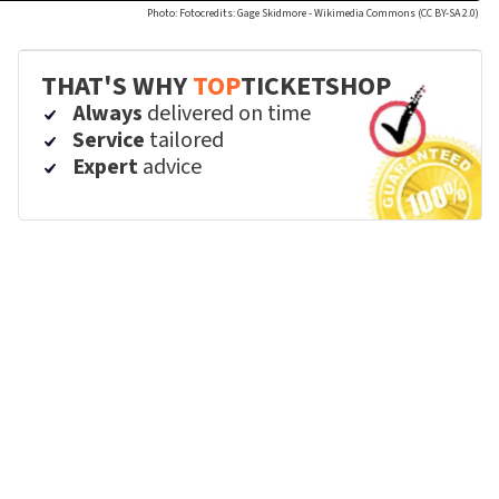
Photo: Fotocredits: Gage Skidmore - Wikimedia Commons (CC BY-SA 2.0)
THAT'S WHY
TOP
TICKETSHOP
Always
delivered on time
Service
tailored
Expert
advice