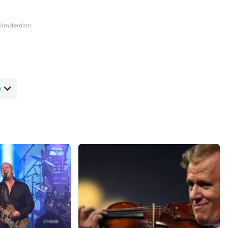
ossible to leave a review if you have not purchased tickets from
e, Amsterdam
will not be posted. It may take a few weeks for a review to be
p
lue
nze website. Uw feedback vinden wij erg belangrijk. U helpt
ndere consumenten met het maken van een beslissing. Wij
t klopt dat onze tickets soms duurder zijn dan bij het