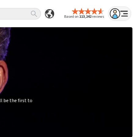
Based on
113,242
reviews
 be the first to