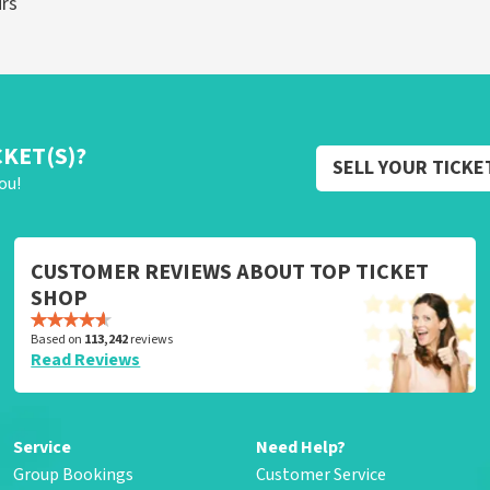
urs
CKET(S)?
SELL YOUR TICKE
ou!
CUSTOMER REVIEWS ABOUT TOP TICKET
SHOP
Based on
113,242
reviews
Read Reviews
Service
Need Help?
Group Bookings
Customer Service