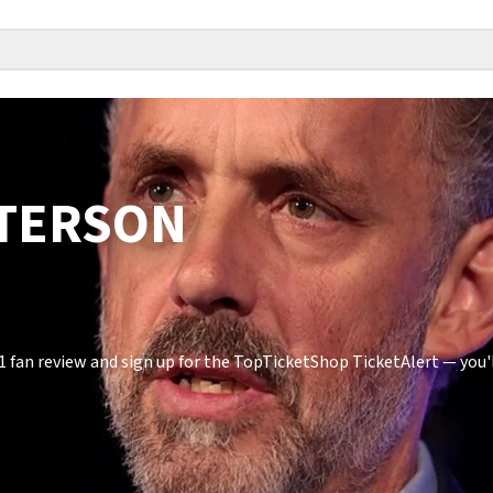
ETERSON
fan review and sign up for the TopTicketShop TicketAlert — you'll