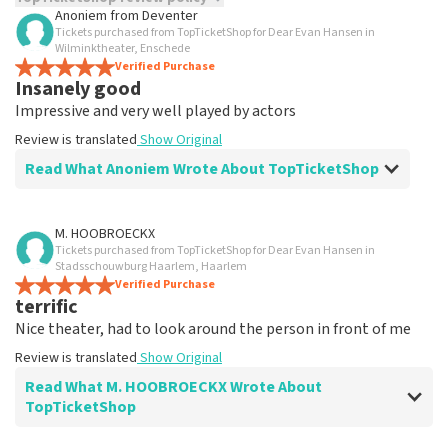
Anoniem
from
Deventer
Tickets purchased from TopTicketShop for Dear Evan Hansen in
TopTicketShop collects reviews from real customers. It is
Wilminktheater, Enschede
not possible to leave a review if you have not purchased
Verified Purchase
tickets from TopTicketShop. Reviews with coarse language
Insanely good
and/or falsehoods will not be posted. It may take a few
Impressive and very well played by actors
weeks for a review to be posted.
Review is translated
Show Original
Read What Anoniem Wrote About TopTicketShop
Review of Anoniem about
TopTicketShop
M. HOOBROECKX
Tickets purchased from TopTicketShop for Dear Evan Hansen in
well
Stadsschouwburg Haarlem, Haarlem
Review is translated
Verified Purchase
Show Original
terrific
Nice theater, had to look around the person in front of me
Review is translated
Show Original
Read What M. HOOBROECKX Wrote About
TopTicketShop