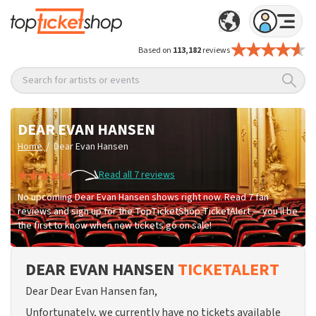
Based on
113,182
reviews
Search for artists or events
DEAR EVAN HANSEN
/
Home
Dear Evan Hansen
Read all 7 reviews
No upcoming Dear Evan Hansen shows right now. Read 7 fan
reviews and sign up for the TopTicketShop TicketAlert — you'll be
the first to know when new tickets go on sale!
DEAR EVAN HANSEN
TICKETALERT
Dear Dear Evan Hansen fan,
Unfortunately, we currently have no tickets available