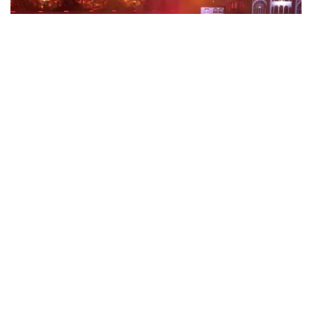
de klant op landt: De prijzen van wederverkooptickets
kunnen hoger zijn dan de nominale waarde. Ook
noemen wij de originele waarde bij onze prijs en ook
nog eens in de winkelwagen. Het is dus niet te missen.
En verder verwijzen wij ook nog door naar het originele
verkooppunt. Meer kunnen wij niet doen. Wij hopen dat
Vrienden Van Amstel Live
u ondanks de hogere prijs toch een fantastische avond
heeft gehad. Met vriendelijke groeten, Joost
1613
last 30 minutes
Topticketshop
ORDER NOW
Teddy Swims
1284
last 30 minutes
ORDER NOW