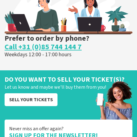
ORDER NOW
Prefer to order by phone?
Call +31 (0)85 744 144 7
Weekdays 12:00 - 17:00 hours
DO YOU WANT TO SELL YOUR TICKET(S)?
Let us know and maybe we'll buy them from you!
SELL YOUR TICKETS
Never miss an offer again?
SIGN UP FOR THE NEWSLETTER!