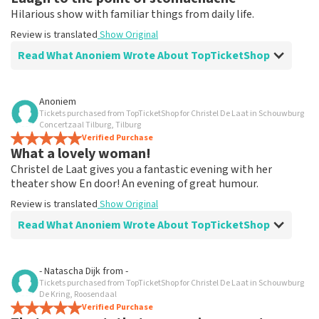
Hilarious show with familiar things from daily life.
Review is translated
Show Original
Read What Anoniem Wrote About TopTicketShop
Review of Anoniem about
TopTicketShop
Anoniem
Tickets purchased from TopTicketShop for Christel De Laat in Schouwburg
Good but overpriced tickets
Concertzaal Tilburg, Tilburg
Everything was well arranged and could even change
Verified Purchase
What a lovely woman!
the date, really cool, but the side note is that the
tickets are sold for twice what you lost at the theater.
Christel de Laat gives you a fantastic evening with her
Understand that there is only so much to earn?
theater show En door! An evening of great humour.
Review is translated
Show Original
Review is translated
Show Original
Read What Anoniem Wrote About TopTicketShop
Reaction from TopTicketShop
Beste klant, Bedankt voor het schrijven van een review
Review of Anoniem about
TopTicketShop
op onze website. Uw feedback vinden wij erg belangrijk.
- Natascha Dijk
from
-
U helpt ons zo onze dienstverlening te verbeteren en
Tickets purchased from TopTicketShop for Christel De Laat in Schouwburg
Fine
ook helpt u andere consumenten met het maken van
De Kring, Roosendaal
Easy-to-access webshop.
Verified Purchase
een beslissing. Wij hebben uw review gelezen en willen