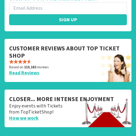
SIGN UP
CUSTOMER REVIEWS ABOUT TOP TICKET
SHOP
Based on
113,182
reviews
Read Reviews
CLOSER... MORE INTENSE ENJOYMENT
Enjoy events with Tickets
from TopTicketShop!
How we work