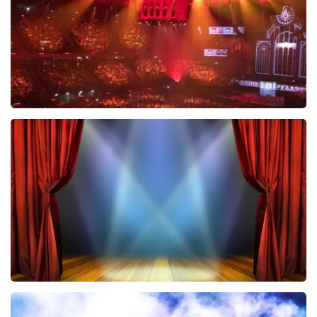
ORDER NOW
Vrienden Van Amstel Live
433
last 30 minutes
ORDER NOW
40 45 De Musical