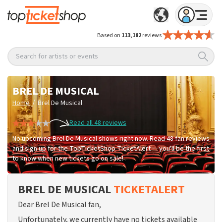
Based on
113,182
reviews
Search for artists or events
BREL DE MUSICAL
/
Home
Brel De Musical
Read all 48 reviews
No upcoming Brel De Musical shows right now. Read 48 fan reviews
and sign up for the TopTicketShop TicketAlert — you'll be the first
to know when new tickets go on sale!
BREL DE MUSICAL
TICKETALERT
Dear Brel De Musical fan,
Unfortunately, we currently have no tickets available