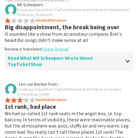
Wil Scheepers
Tickets purchased from TopTicketShop for Brel De Musical in Parktheater
TopTicketShop collects reviews from real customers. It is
Eindhoven, Eindhoven
not possible to leave a review if you have not purchased
Verified Purchase
tickets from TopTicketShop. Reviews with coarse language
Big disappointment, the break being over
and/or falsehoods will not be posted. It may take a few
It sounded like a show from an amateur company. Brel's
weeks for a review to be posted.
beautiful songs didn't make sense at all
Review is translated
Show Original
Read What Wil Scheepers Wrote About
TopTicketShop
Review of Wil Scheepers about
TopTicketShop
- Leo van Basten
from
-
Tickets purchased from TopTicketShop for Brel De Musical in Leidse
Unrealistic prices
Schouwburg, Leiden
Review is translated
Verified Purchase
Show Original
1st rank, bad place
We had so-called 1st rank seats in the angel box, i.e. top
Reaction from TopTicketShop
balcony. In terms of visibility, these were reasonable places,
Beste Wil, Bedankt voor het schrijven van een review
but the atmosphere was poor, stuffy air and very warm. Leg
op onze website. Uw feedback vinden wij erg belangrijk.
room bad. You really can't call these places 1st rank! The
U helpt ons zo onze dienstverlening te verbeteren en