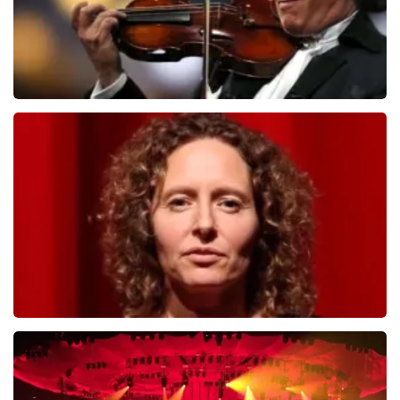
ticketmaster maakt hier gebruik van bij haar platinum
tickets. De andere naam die op het ticket staat is te
verklaren doordat wij een wederverkoper zijn van
doorverkochte tickets. Wij hopen dat u ondanks alles
toch een fantastische avond heeft gehad. Met
vriendelijke groeten, Joost Topticketshop
Andre Rieu
784
last 30 minutes
ORDER NOW
Esther van der Voort
631
last 30 minutes