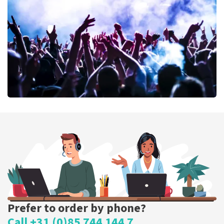
389
last 30 minutes
ORDER NOW
Megadeth
373
last 30 minutes
ORDER NOW
Prefer to order by phone?
Call +31 (0)85 744 144 7