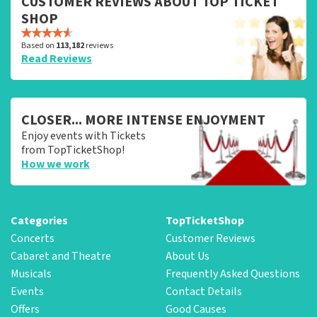
CUSTOMER REVIEWS ABOUT TOP TICKET
SHOP
Based on
113,182
reviews
Read Reviews
CLOSER... MORE INTENSE ENJOYMENT
Enjoy events with Tickets
from TopTicketShop!
How we work
Categories
TopTicketShop
Concerts
Customer Reviews
Cabaret and Theatre
About Us
Musicals
Frequently Asked Questions
Events
Contact Details
Offers
Good Causes